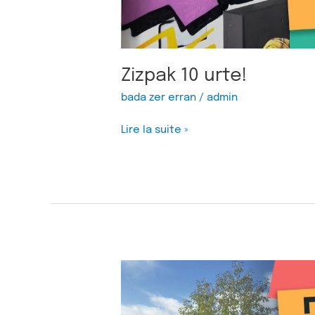
Zizpak 10 urte!
bada zer erran
/
admin
Lire la suite »
La
culture
et