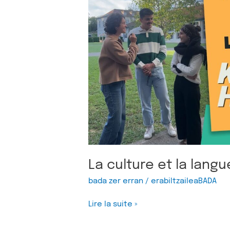
la
langue
La culture et la langu
bada zer erran
/
erabiltzaileaBADA
Lire la suite »