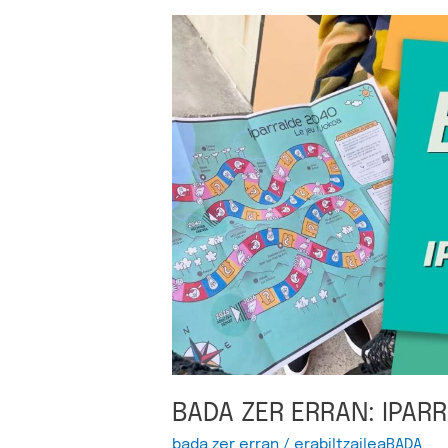
BADA
ZER
ERRAN:
IPARRALDE
2040
BADA ZER ERRAN: IPAR
bada zer erran
/
erabiltzaileaBADA