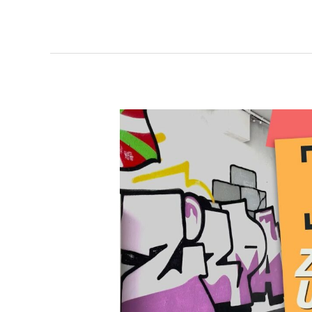
Zizpak
10
urte!