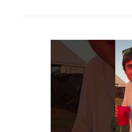
BADA
ZER
ERRA
:
EHZ
X
KLAK
(PARTIE
1)