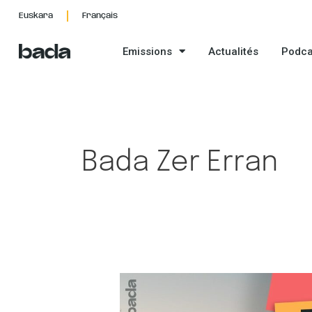
Aller
Pagination
Euskara
Français
au
d’article
contenu
Emissions
Actualités
Podca
Bada Zer Erran
24.KORRIKA:
Premier