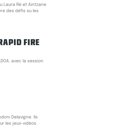
u Laura Ré et Aintzane
ore des défis su les
RAPID FIRE
DOA, avec la session
oni Delavigne. Ils
r les jeux-vidéos.