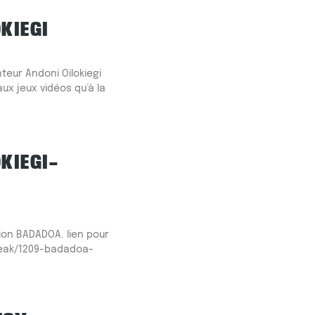
KIEGI
teur Andoni Oilokiegi
aux jeux vidéos qu’à la
KIEGI–
ion BADADOA. lien pour
steak/1209-badadoa-