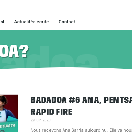
st
Actualités écrite
Contact
OA?
dadoa
Page
Page
BADADOA #6 ANA, PENTS
RAPID FIRE
29 juin 2023
Nous recevons Ana Sarria aujourd’hui. Elle va no