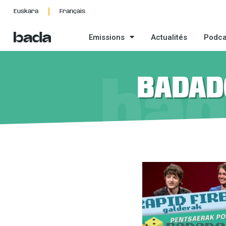
Aller
Euskara
Français
au
contenu
Emissions
Actualités
Podca
BADAD
ba