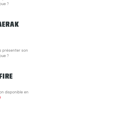
oue ?
AERAK
us présenter son
oue ?
FIRE
on disponible en