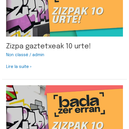
Zizpa gaztetxeak 10 urte!
Non classé
/
admin
Lire la suite »
Zizpak
10
urte!