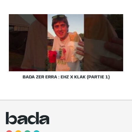
BADA ZER ERRA : EHZ X KLAK (PARTIE 1)
T
Y
I
F