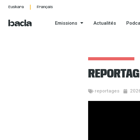
Aller
Euskara
Français
au
contenu
Emissions
Actualités
Podca
REPORTAG
reportages
202