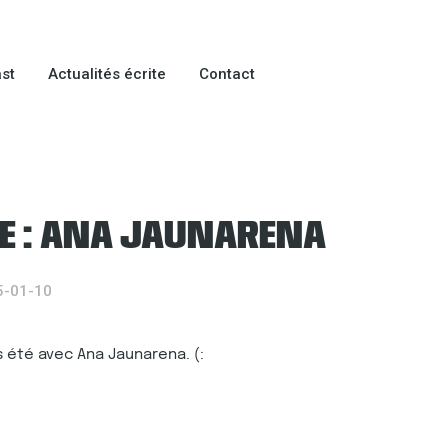
st
Actualités écrite
Contact
E : ANA JAUNARENA
5-01-10
s été avec Ana Jaunarena. (: