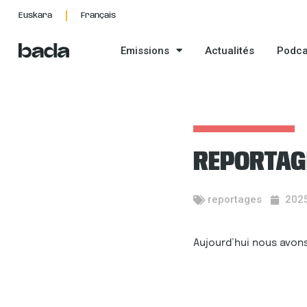
Aller
Euskara
Français
au
contenu
Emissions
Actualités
Podca
REPORTAG
reportages
202
Aujourd’hui nous avon