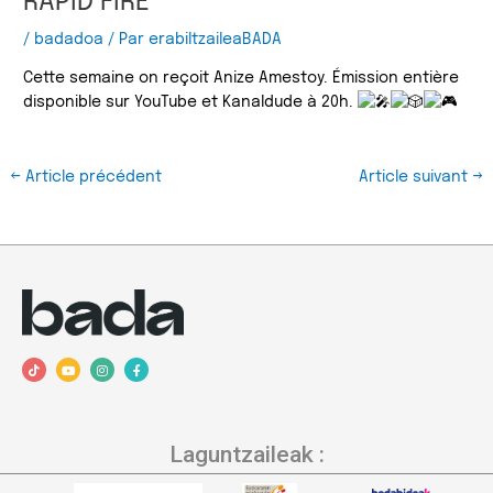
RAPID FIRE
/
badadoa
/ Par
erabiltzaileaBADA
Cette semaine on reçoit Anize Amestoy. Émission entière
disponible sur YouTube et Kanaldude à 20h.
←
Article précédent
Article suivant
→
T
Y
I
F
i
o
n
a
k
u
s
c
t
t
t
e
o
u
a
b
k
b
g
o
e
r
o
a
k
Laguntzaileak :
m
-
f