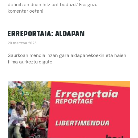
definitzen duen hitz bat baduzu? Esaiguzu
komentarioetan!
ERREPORTAIA: ALDAPAN
20 martxoa 2025
Gaurkoan mendia inzan gara aldapanekoekin eta haien
filma aurkeztu digute.