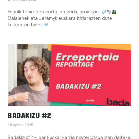
Espelletenia: kontzertu, antzerki, proiekzio…
Maialenek eta Jérémyk euskara biziarazten dute
kulturaren bidez
BADAKIZU #2
10 apirila 2025
Badakizu#2 – Ipar Euskal Herria misteriotsua izan daiteke