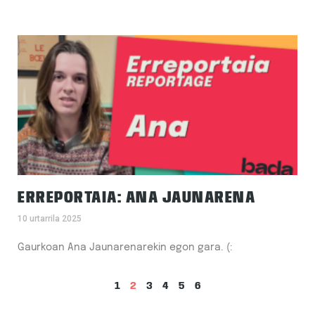
ERREPORTAIA: ANA JAUNARENA
10 urtarrila 2025
Gaurkoan Ana Jaunarenarekin egon gara. (:
1
2
3
4
5
6