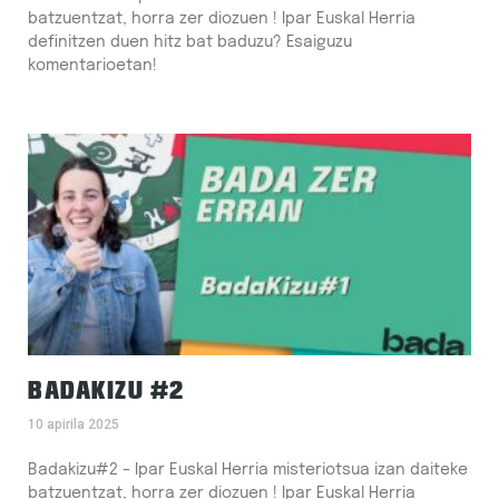
batzuentzat, horra zer diozuen ! Ipar Euskal Herria
definitzen duen hitz bat baduzu? Esaiguzu
komentarioetan!
BADAKIZU #2
10 apirila 2025
Badakizu#2 – Ipar Euskal Herria misteriotsua izan daiteke
batzuentzat, horra zer diozuen ! Ipar Euskal Herria