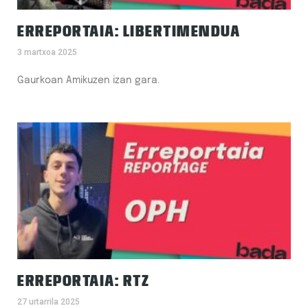
ERREPORTAIA: LIBERTIMENDUA
3 martxoa 2025
Gaurkoan Amikuzen izan gara.
ERREPORTAIA: RTZ
27 urtarrila 2025