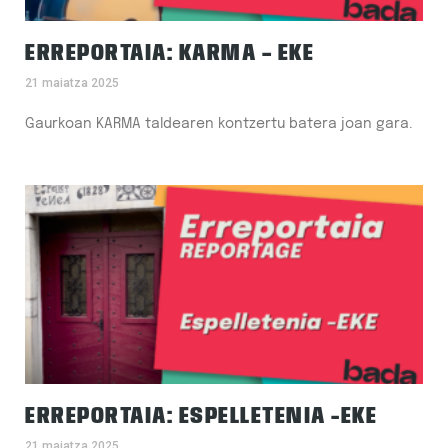
ERREPORTAIA: KARMA – EKE
21 maiatza 2025
Gaurkoan KARMA taldearen kontzertu batera joan gara.
ERREPORTAIA: ESPELLETENIA -EKE
21 maiatza 2025