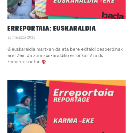
ERREPORTAIA: EUSKARALDIA
23 maiatza 2025
@euskaraldia martxan da eta bere ekitaldi desberdinak
ere! Zein da zure Euskaraldiko erronka? Azaldu
komentarioetan