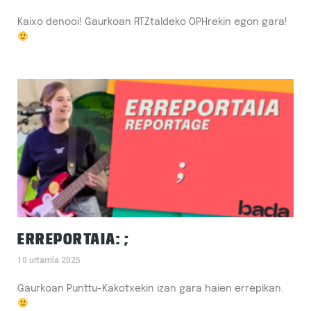
Kaixo denooi! Gaurkoan RTZtaldeko OPHrekin egon gara!
ERREPORTAIA: ;
10 urtarrila 2025
Gaurkoan Punttu-Kakotxekin izan gara haien errepikan.