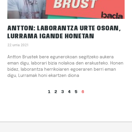
ANTTON: LABORANTZA URTE OSOAN,
LURRAMA IGANDE HONETAN
22 urria 2021
Antton Brustek bere egunerokoan segitzeko aukera
eman digu, laborari bizia nolakoa den erakusteko. Honen
bidez, laborantza herrikoiaren egoeraren berri eman
digu, Lurramak honi ekartzen diona
1
2
3
4
5
6