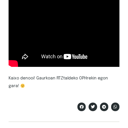
Kaixo denooi! Gaurkoan RTZtaldeko OPHrekin egon
gara!