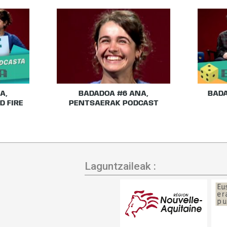
A,
BADADOA #6 ANA,
BADA
D FIRE
PENTSAERAK PODCAST
Laguntzaileak :