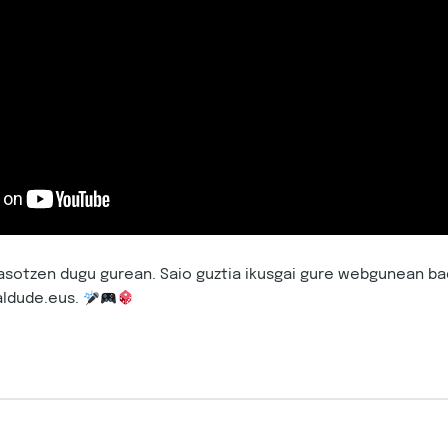
jasotzen dugu gurean. Saio guztia ikusgai gure webgunean b
ldude.eus.