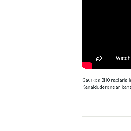
Gaurkoa BHO raplaria 
Kanalduderenean kana