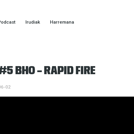
Podcast
Irudiak
Harremana
5 BHO – RAPID FIRE
06-02